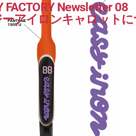
Y
FACTORY
Newsletter
08
ジーアイロンキャロットに
by
中尾康義