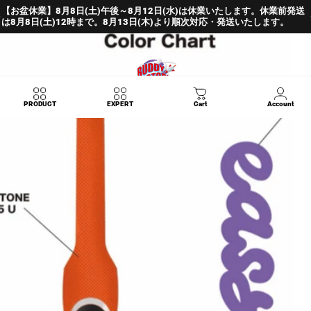
Skip to content
Pause slideshow
【お盆休業】8月8日(土)午後～8月12日(水)は休業いたします。休業前発送
は8月8日(土)12時まで。8月13日(木)より順次対応・発送いたします。
Site navigation
BUDDY FACTORY
Sear
C
PRODUCT
EXPERT
Cart
Account