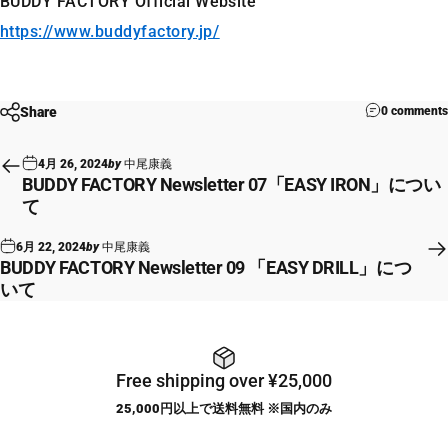
BUDDY FACTORY Official Website
https://www.buddyfactory.jp/
Share
0 comments
4月 26, 2024
by
中尾康義
BUDDY FACTORY Newsletter 07「EASY IRON」につい
て
6月 22, 2024
by
中尾康義
BUDDY FACTORY Newsletter 09 「EASY DRILL」につ
いて
Free shipping over ¥25,000
25,000円以上で送料無料 ※国内のみ