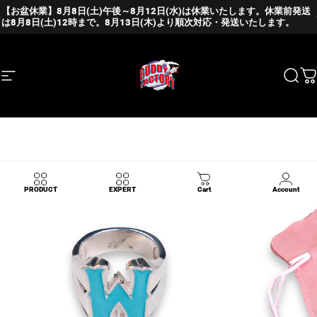
Skip to content
Pause slideshow
Site navigation
BUDDY FACTORY
Sear
C
PRODUCT
EXPERT
Cart
Account