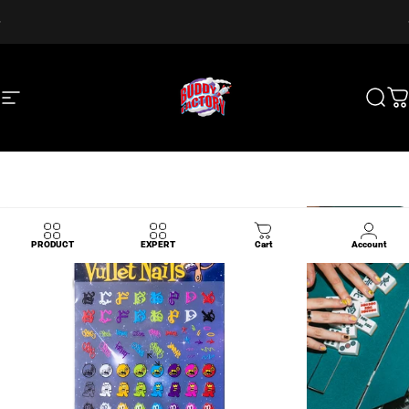
Skip to content
Pause slideshow
【お盆休業】8月8日(土)午後～8月12日(水)は休業いたします。休業前発送
は8月8日(土)12時まで。8月13日(木)より順次対応・発送いたします。
Site navigation
BUDDY FACTORY
Sear
C
PRODUCT
EXPERT
Cart
Account