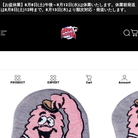
Skip to content
Pause slideshow
【お盆休業】8月8日(土)午後～8月12日(水)は休業いたします。休業前発送
は8月8日(土)12時まで。8月13日(木)より順次対応・発送いたします。
Site navigation
BUDDY FACTORY
Sear
C
PRODUCT
EXPERT
Cart
Account